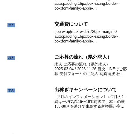
auto;padding:16px;box-sizing:border-
box;font-family:-apple-
system,BlinkMacSystemFont,...
交通費について
求人
.job-wrap{max-width:720px;margin:0
auto;padding:16px;box-sizing:border-
box;font-family:-apple-
system,BlinkMacSystemFont,...
ご応募の流れ（県外求人）
求人
求人 ご応募の流れ（県外求人）
2025.03.04 / 2025.11.26 目次 LINEでご応
募 受付フォームのご記入 写真面接 社内
審査 受け入れ条件のご提示 航空券の手配
宿泊施設の手配 プロフィールの作成 1｜
LINEでご応募 ...
出稼ぎキャンペーンについて
求人
〔2月のインフォメーション〕 ✅2月の沖
縄は平均気温16〜18℃前後で、本土の厳
しい寒さを避けて来島する富裕層が増え
る時期です。オフシーズンならではの長
期滞在・リピーター観光の動きも強く、
安定した需要が見込めます。✅2月はプロ
野球・サッカー...