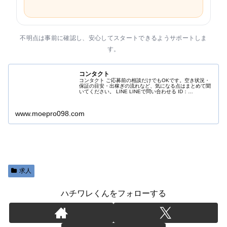
不明点は事前に確認し、安心してスタートできるようサポートしま
す。
コンタクト
コンタクト ご応募前の相談だけでもOKです。空き状況・
保証の目安・出稼ぎの流れなど、気になる点はまとめて聞
いてください。 LINE LINEで問い合わせる ID：
neko.moepro ※追加ができない場合はID検索でもOKです
TEL 電...
www.moepro098.com
求人
ハチワレくんをフォローする