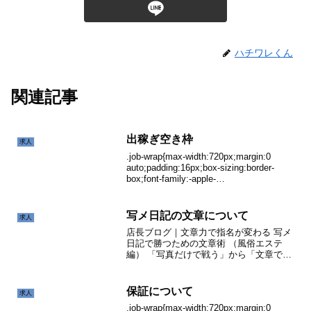
ハチワレくん
関連記事
出稼ぎ空き枠
求人
.job-wrap{max-width:720px;margin:0
auto;padding:16px;box-sizing:border-
box;font-family:-apple-
system,BlinkMacSystemFont,...
写メ日記の文章について
求人
店長ブログ｜文章力で指名が変わる 写メ
日記で勝つための文章術 （風俗エステ
編） 「写真だけで戦う」から「文章で信
頼を作る」へ。 エステ業種で苦戦しな
い“勝ち筋”をまとめました。 📌 この記事
でわかること 1. なぜ写メ日記が重要？ 2.
保証について
求人
露...
.job-wrap{max-width:720px;margin:0