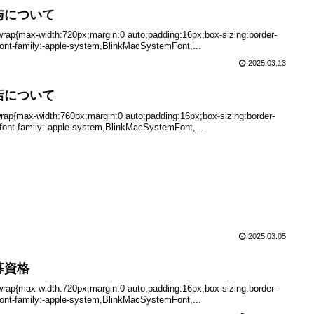
与について
-wrap{max-width:720px;margin:0 auto;padding:16px;box-sizing:border-
font-family:-apple-system,BlinkMacSystemFont,...
2025.03.13
店について
wrap{max-width:760px;margin:0 auto;padding:16px;box-sizing:border-
 font-family:-apple-system,BlinkMacSystemFont,...
2025.03.05
募資格
-wrap{max-width:720px;margin:0 auto;padding:16px;box-sizing:border-
font-family:-apple-system,BlinkMacSystemFont,...