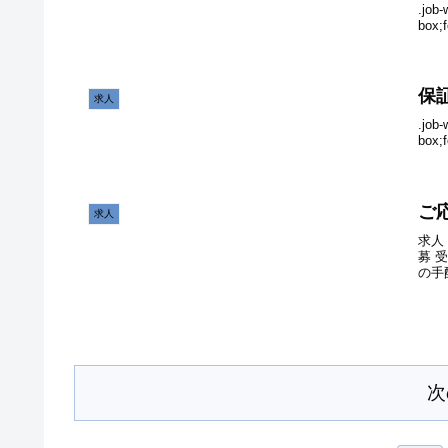
.job
box;
保
求人
.job
box;
ご
求人
求人 
募 
の手
次