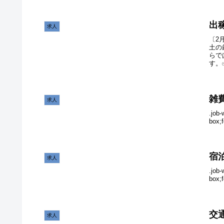
出
求人
〔2
土の
らで
す。
雑
求人
.job
box;
宿
求人
.job
box;
交
求人