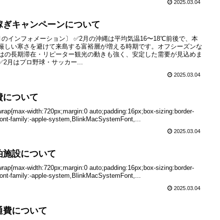
2025.03.04
稼ぎキャンペーンについて
月のインフォメーション〕 ✅2月の沖縄は平均気温16〜18℃前後で、本
厳しい寒さを避けて来島する富裕層が増える時期です。オフシーズンな
はの長期滞在・リピーター観光の動きも強く、安定した需要が見込めま
✅2月はプロ野球・サッカー...
2025.03.04
費について
-wrap{max-width:720px;margin:0 auto;padding:16px;box-sizing:border-
font-family:-apple-system,BlinkMacSystemFont,...
2025.03.04
泊施設について
-wrap{max-width:720px;margin:0 auto;padding:16px;box-sizing:border-
font-family:-apple-system,BlinkMacSystemFont,...
2025.03.04
通費について