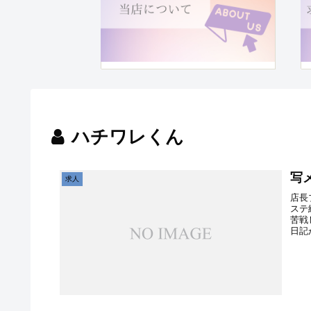
ハチワレくん
写
求人
店長
ステ
苦戦
日記が