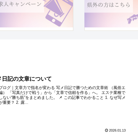
メ日記の文章について
ブログ｜文章力で指名が変わる 写メ日記で勝つための文章術 （風俗エ
編） 「写真だけで戦う」から「文章で信頼を作る」へ。 エステ業種で
しない“勝ち筋”をまとめました。 📌 この記事でわかること 1. なぜ写メ
重要？ 2. 露...
2026.01.13